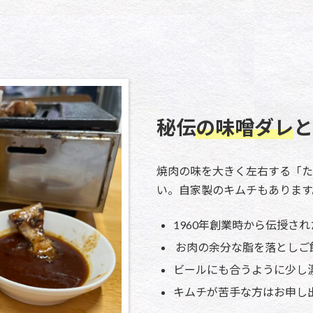
秘伝
の味噌ダレ
と
焼肉の味を大きく左右する「た
い。自家製のキムチもあります
1960年創業時から伝授さ
お肉の余分な脂を落としご
ビールにも合うように少し
キムチが苦手な方はお申し出