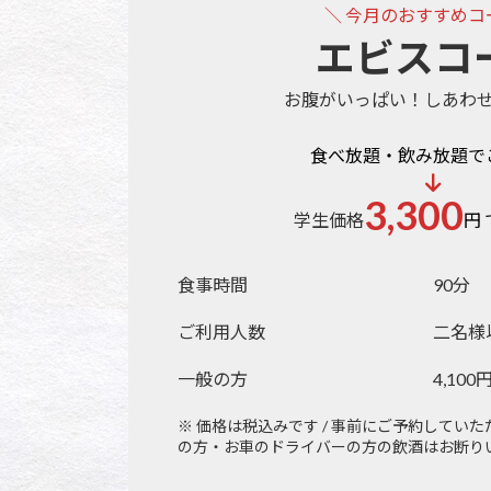
＼
今月のおすすめコ
エビスコ
お腹がいっぱい！しあわ
食べ放題・飲み放題で
3,300
学生価格
円
食事時間
90分
ご利用人数
二名様
一般の方
4,100
※ 価格は税込みです / 事前にご予約してい
の方・お車のドライバーの方の飲酒はお断り