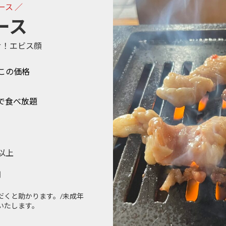
ース ／
ース
せ！エビス顔
この価格
で食べ放題
以上
円
ただくと助かります。/未成年
いたします。