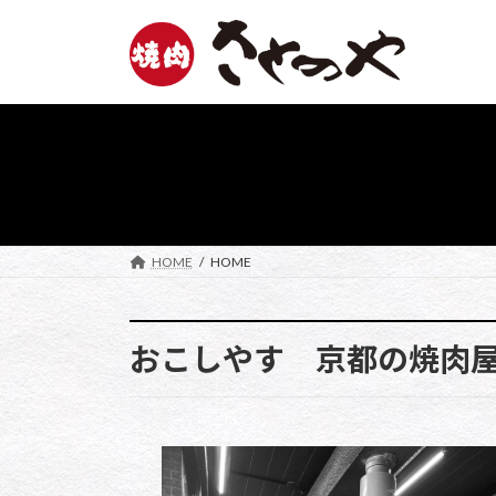
コ
ナ
ン
ビ
テ
ゲ
ン
ー
ツ
シ
へ
ョ
ス
ン
キ
に
ッ
移
プ
動
HOME
HOME
おこしやす 京都の焼肉