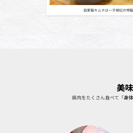
自家製キムチは一子相伝の特
美
焼肉をたくさん食べて「
身